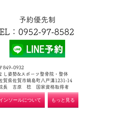
​予約優先制
EL
​：0952‐97‐8582
​〒849-0932
よし姿勢&スポーツ整骨院・整体
佐賀県佐賀市鍋島町八戸溝1231‐14
​​院長 吉原 稔​ 国家資格取得者
インソールについて
もっと見る