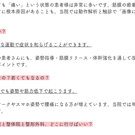
ても「痛い」という状態の患者様は非常に多いです。筋膜の癒
どに根本原因があることも。当院では動作解析と触診で「画像
の？
切な運動で症状を和らげることができます。
痛の患者さんにも、姿勢指導・筋膜リリース・体幹強化を通して
ポイントです。
因なの？若くてもなるの？
人でも姿勢や筋力低下で起こります。
ワークやスマホ姿勢で腰痛になる方が増えています。当院では
す。
骨院と整体院と整形外科、どこに行けばいい？