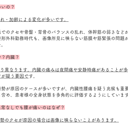
多いの？
崩れ・加齢による変化が多いです。
活でのクセや骨盤・背骨のバランスの乱れ、体幹筋の弱さなど
整形外科勤務時代も、画像所見に映らない筋膜や筋緊張の問題
た。
骨？内臓？
より異なります。内臓の痛みは夜間痛や安静時痛があることが
どが疑う要因で
す。
姿勢が原因のケースが多いですが、内臓性腰痛を疑う兆候も重
も含め、患者様の全身状態を多角的に評価するようにしていま
で異常なしでも腰が痛いのはなぜ？
姿勢のクセが原因の場合は画像に映らないことがあります。