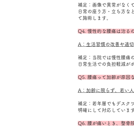
補足：画像で異常がなく
日常の座り方・立ち方な
て施術します。
Q4. 慢性的な腰痛は治る
A：生活習慣の改善や適
​補足：当院では慢性腰
日常生活での負担軽減が
Q5. 腰痛って加齢が原
A：加齢に限らず、若い
補足：若年層でもデスク
明確にして対応していま
Q6. 腰が痛いとき、整