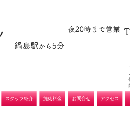
​駐車場あり
​夜20時まで営業
T
ツ
​鍋島駅
5分
​各種保険取扱
から
院
スタッフ紹介
施術料金
お問合せ
アクセス