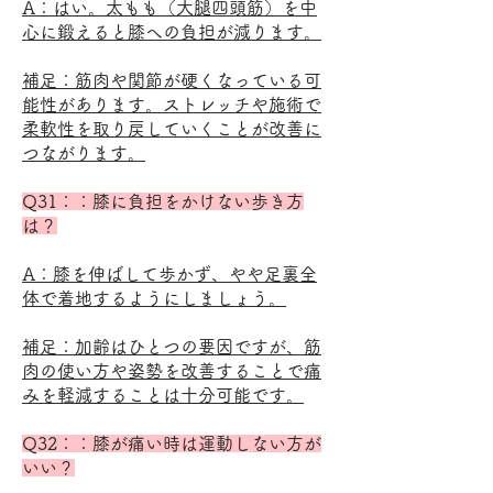
A：はい。太もも（大腿四頭筋）を中
心に鍛えると膝への負担が減ります。
補足：筋肉や関節が硬くなっている可
能性があります。ストレッチや施術で
柔軟性を取り戻していくことが改善に
つながります。
Q31：：膝に負担をかけない歩き方
は？
A：膝を伸ばして歩かず、やや足裏全
体で着地するようにしましょう。
補足：加齢はひとつの要因ですが、筋
肉の使い方や姿勢を改善することで痛
みを軽減することは十分可能です。
Q32：：膝が痛い時は運動しない方が
いい？