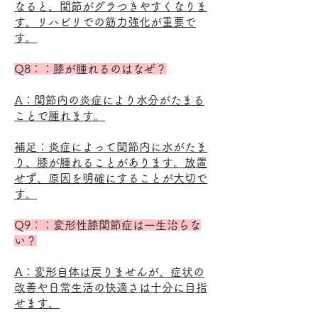
なると、関節がグラつきやすくなりま
す。リハビリでの筋力強化が重要で
す。
Q8：：膝が腫れるのはなぜ？
A：関節内の炎症により水分がたまる
ことで腫れます。
補足：炎症によって関節内に水がたま
り、膝が腫れることがあります。放置
せず、原因を明確にすることが大切で
す。
Q9：：変形性膝関節症は一生治らな
い？
A：変形自体は戻りませんが、症状の
改善や日常生活の快適さは十分に目指
せます。