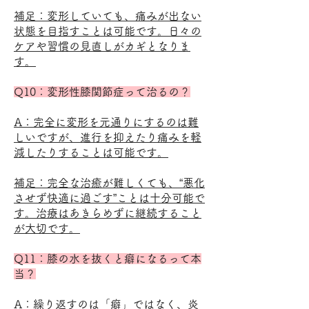
​補足：変形していても、痛みが出ない
状態を目指すことは可能です。日々の
ケアや習慣の見直しがカギとなりま
す。
Q10：変形性膝関節症って治るの？
A：完全に変形を元通りにするのは難
しいですが、進行を抑えたり痛みを軽
減したりすることは可能です。
補足：完全な治癒が難しくても、“悪化
させず快適に過ごす”ことは十分可能で
す。治療はあきらめずに継続すること
が大切です。
Q11：膝の水を抜くと癖になるって本
当？
A：繰り返すのは「癖」ではなく、炎