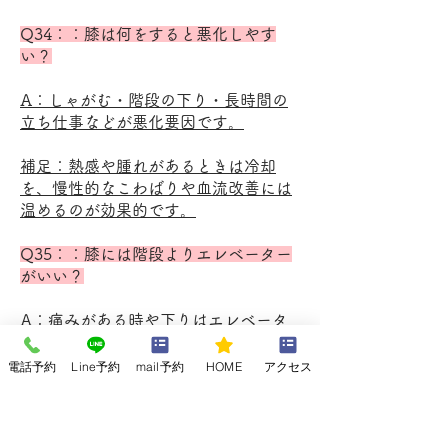
Q34：：膝は何をすると悪化しやす
い？
A：しゃがむ・階段の下り・長時間の
立ち仕事などが悪化要因です。
補足：熱感や腫れがあるときは冷却
を、慢性的なこわばりや血流改善には
温めるのが効果的です。
Q35：：膝には階段よりエレベーター
がいい？
A：痛みがある時や下りはエレベータ
ーの方が負担が少なく安全です。
電話予約
Line予約
mail予約
HOME
アクセス
補足：痛みのタイプや炎症の状態に合
わせて使い分けましょう。症状が長引
くときは他の治療と併用するのがおす