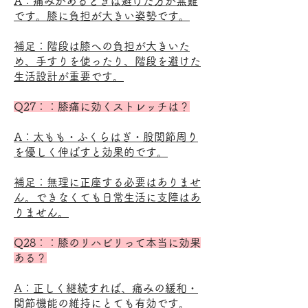
A：痛みがあるときは避けた方が無難
です。膝に負担が大きい姿勢です。
補足：階段は膝への負担が大きいた
め、手すりを使ったり、階段を避けた
生活設計が重要です。
Q27：：膝痛に効くストレッチは？
A：太もも・ふくらはぎ・股関節周り
を優しく伸ばすと効果的です。
補足：無理に正座する必要はありませ
ん。できなくても日常生活に支障はあ
りません。
Q28：：膝のリハビリって本当に効果
ある？
A：正しく継続すれば、痛みの緩和・
関節機能の維持にとても有効です。